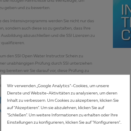
en die nötigen Kenntnisse und Werkzeuge, um
 zu geben und zu bewerten.
e des Intensivprogramms werden Sie nicht nur das
n, sondern auch diese so zu gestalten, dass Ihre
re Ausbildung abzuschließen und die SSI Lizenzen zu
qualifizieren.
um den SSI Open Water Instructor Schein zu
iner unabhängigen Prüfung durch SSI unterziehen
g bereiten wir Sie darauf vor, diese Prüfung zu
eitig Ihre Kenntnisse, Emotionen und Anekdoten mit
abern teilen können!
Wir verwenden „Google Analytics“-Cookies, um unsere
Dienste und Website-Aktivitäten zu analysieren, um deren
N ICH MIT
Inhalt zu verbessern. Um Cookies zu akzeptieren, klicken Sie
auf "Akzeptieren". Um sie abzulehnen, klicken Sie auf
INSTRUCTOR
"Schließen". Um weitere Informationen zu erhalten oder Ihre
 COURSE?
Einstellungen zu konfigurieren, klicken Sie auf "Konfigurieren"..