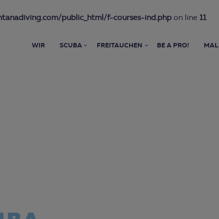
anadiving.com/public_html/f-courses-ind.php
on line
11
WIR
SCUBA
FREITAUCHEN
BE A PRO!
MAL