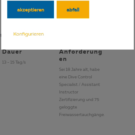
akzeptieren
abfall
Konfigurieren
ze frei!
Dauer
Anforderung
en
13 - 15 Tag/s
Sei 18 Jahre alt, habe
eine Dive Control
Specialist / Assistant
Instructor
Zertifizierung und 75
geloggte
Freiwassertauchgänge.