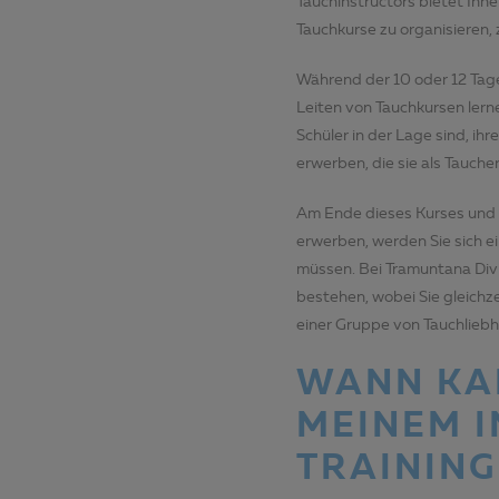
Tauchinstructors bietet Ihn
Tauchkurse zu organisieren,
Während der 10 oder 12 Tag
Leiten von Tauchkursen lerne
Schüler in der Lage sind, ih
erwerben, die sie als Taucher 
Am Ende dieses Kurses und 
erwerben, werden Sie sich e
müssen. Bei Tramuntana Divin
bestehen, wobei Sie gleichz
einer Gruppe von Tauchliebh
WANN KAN
MEINEM 
TRAINING