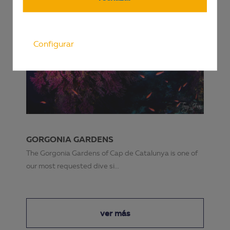
Configurar
GORGONIA GARDENS
The Gorgonia Gardens of Cap de Catalunya is one of
our most requested dive si...
ver más