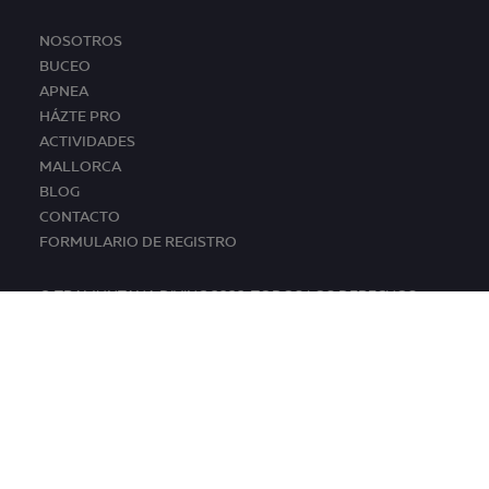
NOSOTROS
BUCEO
APNEA
HÁZTE PRO
ACTIVIDADES
MALLORCA
BLOG
CONTACTO
FORMULARIO DE REGISTRO
© TRAMUNTANA DIVING 2026. TODOS LOS DERECHOS
RESERVADOS.
CONDICIONES •
AVISO LEGAL •
POLÍTICA DE COOKIES