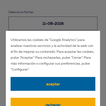
Selecciona fechas
Utilizamos las cookies de "Google Analytics" para
analizar nuestros servicios y la actividad de la web con
reserva desde 160,00€
el fin de mejorar su contenido. Para aceptar las cookies,
pulse “Aceptar”. Para rechazarlas, pulse “Cerrar”. Para
más información o configurar sus preferencias, pulse
“Configurar”.
PUNTOS DE BUCEO
aceptar
rechazar