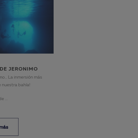
 DE JERONIMO
mo… La inmersión más
 nuestra bahía!
e ...
 más