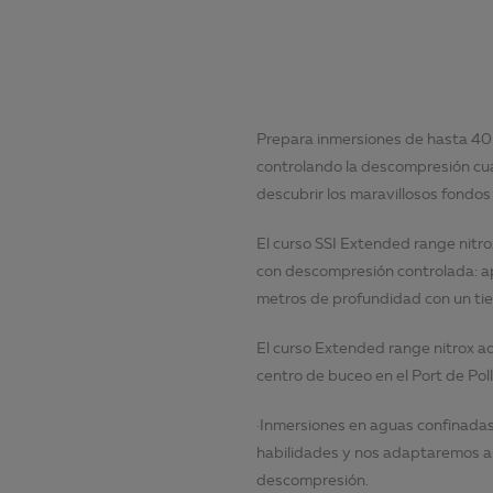
Prepara inmersiones de hasta 4
controlando la descompresión cua
descubrir los maravillosos fondo
El curso SSI Extended range nitr
con descompresión controlada: ap
metros de profundidad con un t
El curso Extended range nitrox a
centro de buceo en el Port de Pol
·Inmersiones en aguas confinada
habilidades y nos adaptaremos al
descompresión.