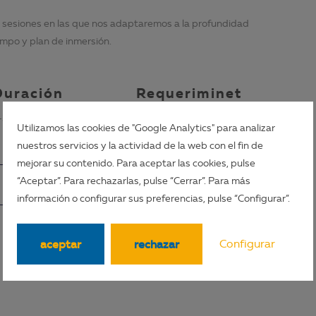
4 sesiones en las que nos adaptaremos a la profundidad
iempo y plan de inmersión.
Duración
Requeriminet
os
-3 Día/s
Utilizamos las cookies de "Google Analytics" para analizar
nuestros servicios y la actividad de la web con el fin de
mejorar su contenido. Para aceptar las cookies, pulse
“Aceptar”. Para rechazarlas, pulse “Cerrar”. Para más
reserva desde 550,00€
pregunta
información o configurar sus preferencias, pulse “Configurar”.
aceptar
rechazar
Configurar