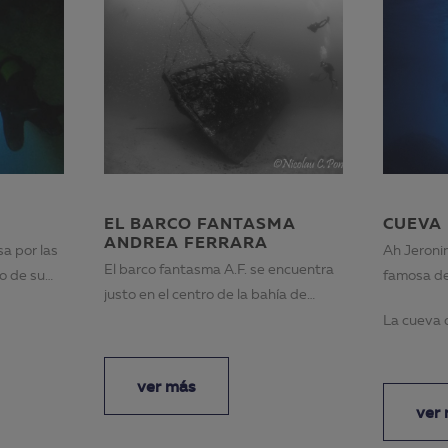
EL BARCO FANTASMA
CUEVA
ANDREA FERRARA
sa por las
Ah Jeroni
El barco fantasma A.F. se encuentra
o de su
famosa de
justo en el centro de la bahía de
Pollenç...
La cueva d
ver más
ver