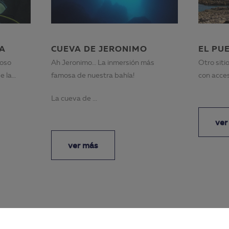
YA
CUEVA DE JERONIMO
EL PU
ioso
Ah Jeronimo… La inmersión más
Otro siti
e la
famosa de nuestra bahía!
con acces
puen...
La cueva de ...
ver
ver más