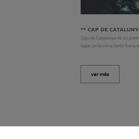
** CAP DE CATALUN
Cap de Catalunya es un prec
lugar, en la zona norte fuera d
bahía en ...
ver más