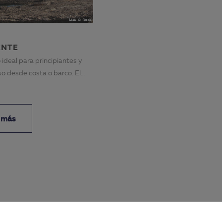
ENTE
o ideal para principiantes y
o desde costa o barco. El
 más