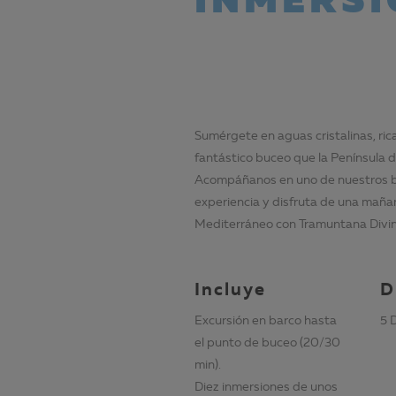
INMERSI
Sumérgete en aguas cristalinas, rica
fantástico buceo que la Península d
Acompáñanos en uno de nuestros ba
experiencia y disfruta de una maña
Mediterráneo con Tramuntana Divi
Incluye
D
Excursión en barco hasta
5 
el punto de buceo (20/30
min).
Diez inmersiones de unos