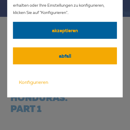
erhalten oder Ihre Einstellungen zu konfigurieren,
klicken Sie auf "Konfigurieren"..
akzeptieren
abfall
FREEDIVING
COMPETITION
Konfigurieren
IN ROATAN,
HONDURAS.
PART 1