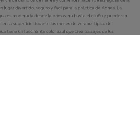
n lugar divertido, seguro y fácil para la práctica de Apnea. La
ua es moderada desde la primavera hasta el otoño y puede ser
al en la superficie durante los meses de verano. Típico del
ua tiene un fascinante color azul que crea paisajes de luz
e los colores, las sombras y los rayos del sol pueden crear vistas
ueño.
 sur de Europa
cilmente a la isla de Mallorca en avión y ferry, se puede llegar en un
la mayoría de los países europeos. Especialmente en tiempos en los
rnacionales son un poco más difíciles, Mallorca es una gran opción para
 y experiencias únicas con comodidad y seguridad. Fuera del agua
s las ventajas de la cultura y el estilo de vida de las Baleares, por lo
tar de su tiempo entre inmersiones.