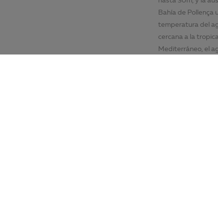
Bahía de Pollença u
temperatura del ag
cercana a la tropic
Mediterráneo, el ag
impresionantes dond
submarinas de ens
4. Las ventajas del
Se puede acceder fá
corto viaje desde 
que los viajes inte
combinar aventuras
Mallorca ofrece toda
que es fácil disfru
5.