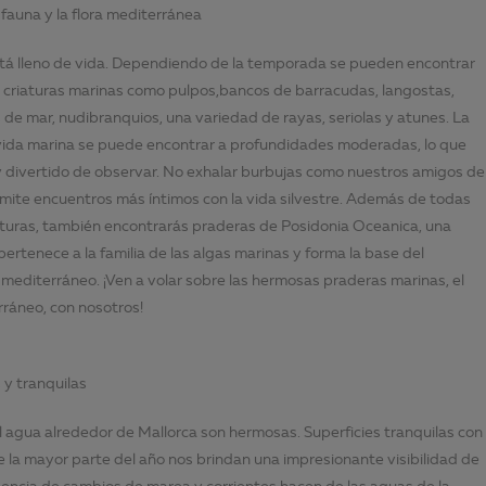
 fauna y la flora mediterránea
tá lleno de vida. Dependiendo de la temporada se pueden encontrar
e criaturas marinas como pulpos,bancos de barracudas, langostas,
 de mar, nudibranquios, una variedad de rayas, seriolas y atunes. La
vida marina se puede encontrar a profundidades moderadas, lo que
 y divertido de observar. No exhalar burbujas como nuestros amigos de
ite encuentros más íntimos con la vida silvestre. Además de todas
iaturas, también encontrarás praderas de Posidonia Oceanica, una
ertenece a la familia de las algas marinas y forma la base del
mediterráneo. ¡Ven a volar sobre las hermosas praderas marinas, el
ráneo, con nosotros!
 y tranquilas
l agua alrededor de Mallorca son hermosas. Superficies tranquilas con
e la mayor parte del año nos brindan una impresionante visibilidad de
sencia de cambios de marea y corrientes hacen de las aguas de la