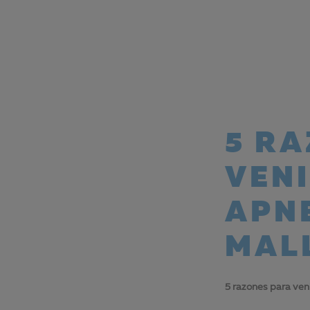
5 R
VENI
APN
MAL
5 razones para ven