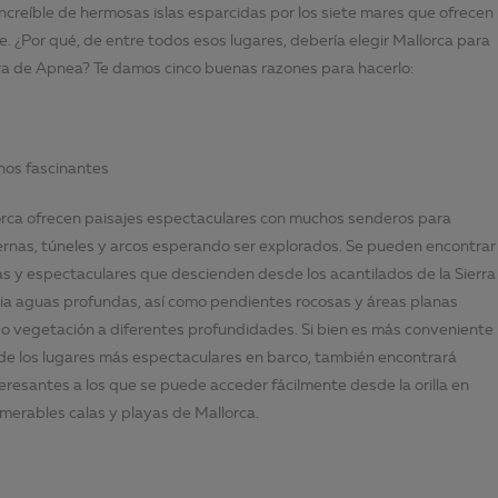
ncreíble de hermosas islas esparcidas por los siete mares que ofrecen
e. ¿Por qué, de entre todos esos lugares, debería elegir Mallorca para
a de Apnea? Te damos cinco buenas razones para hacerlo:
inos fascinantes
rca ofrecen paisajes espectaculares con muchos senderos para
ernas, túneles y arcos esperando ser explorados. Se pueden encontrar
 y espectaculares que descienden desde los acantilados de la Sierra
a aguas profundas, así como pendientes rocosas y áreas planas
 o vegetación a diferentes profundidades. Si bien es más conveniente
de los lugares más espectaculares en barco, también encontrará
eresantes a los que se puede acceder fácilmente desde la orilla en
merables calas y playas de Mallorca.