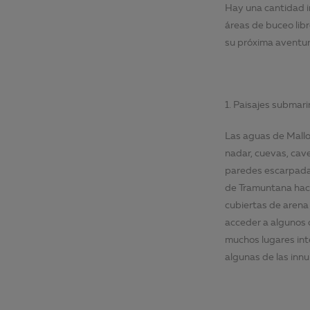
Hay una cantidad i
áreas de buceo libr
su próxima aventur
1. Paisajes submar
Las aguas de Mallo
nadar, cuevas, cav
paredes escarpadas
de Tramuntana haci
cubiertas de arena
acceder a algunos 
muchos lugares int
algunas de las innu