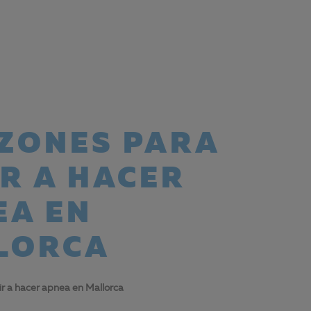
AZONES PARA
R A HACER
EA EN
LORCA
ir a hacer apnea en Mallorca