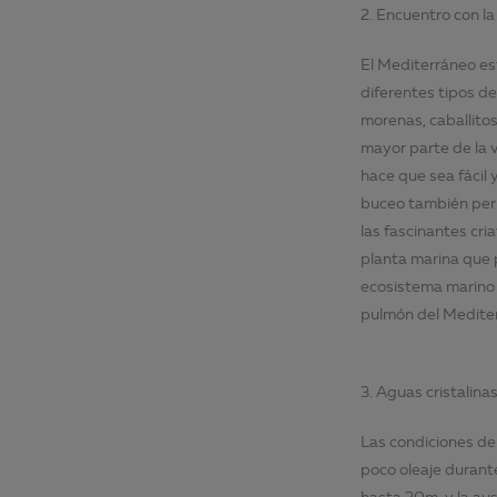
2. Encuentro con la
El Mediterráneo es
diferentes tipos d
morenas, caballitos
mayor parte de la 
hace que sea fácil
buceo también perm
las fascinantes cr
planta marina que p
ecosistema marino 
pulmón del Mediter
3. Aguas cristalinas
Las condiciones de
poco oleaje durant
hasta 30m, y la au