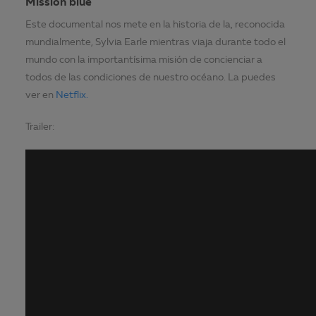
Mission blue
Este documental nos mete en la historia de la, reconocida
mundialmente, Sylvia Earle mientras viaja durante todo el
mundo con la importantísima misión de concienciar a
todos de las condiciones de nuestro océano. La puedes
ver en
Netflix.
Trailer: