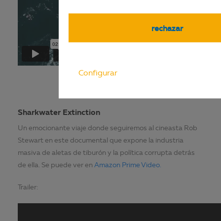
rechazar
Configurar
Sharkwater Extinction
Un emocionante viaje donde seguiremos al cineasta Rob
Stewart en este documental que expone la industria
masiva de aletas de tiburón y la política corrupta detrás
de ella. Se puede ver en
Amazon Prime Video.
Trailer: