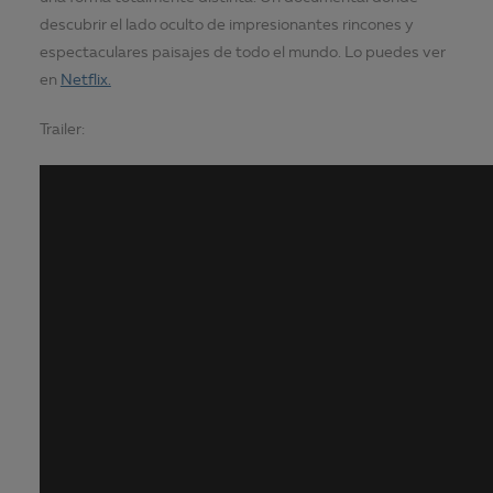
descubrir el lado oculto de impresionantes rincones y
espectaculares paisajes de todo el mundo. Lo puedes ver
en
Netflix.
Trailer: