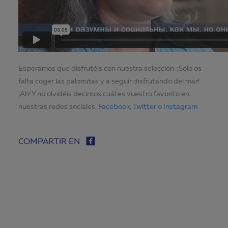
Esperamos que disfrutéis con nuestra selección. ¡Solo os
falta coger las palomitas y a seguir disfrutando del mar!
¡Ah! Y no olvidéis decirnos cuál es vuestro favorito en
nuestras redes sociales:
Facebook
,
Twitter
o
Instagram
.
COMPARTIR EN